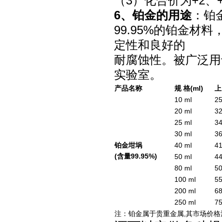
（3）化合价为+2、+
6、铂金的用途
：铂
99.95%的铂金
定性和良好的
耐腐蚀性。被广泛用
实验室。
产品名称
规 格(ml)
上
10 ml
2
20 ml
3
25 ml
3
30 ml
3
铂金坩埚
40 ml
4
(含量99.95%)
50 ml
4
80 ml
5
100 ml
5
200 ml
6
250 ml
7
注：铂金属于贵重金属,其市场价格波