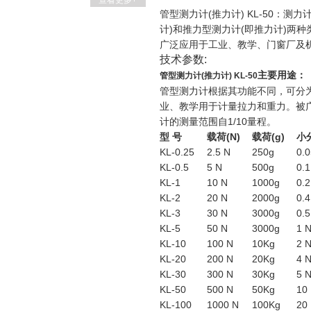
查看更多+
管型测力计(推力计) KL-50：
计)和推力型测力计(即推力计)两
广泛应用于工业、教学、门窗厂及
技术参数:
主要用途：
管型测力计(推力计) KL-50
管型测力计根据其功能不同，可分为
业、教学用于计量拉力和重力。被
计的测量范围自1/10量程。
型
号
载荷
(N)
载荷
(g)
小
KL-0.25
2.5 N
250g
0.
KL-0.5
5 N
500g
0.
KL-1
10 N
1000g
0.
KL-2
20 N
2000g
0.
KL-3
30 N
3000g
0.
KL-5
50 N
3000g
1 
KL-10
100 N
10Kg
2 
KL-20
200 N
20Kg
4 
KL-30
300 N
30Kg
5 
KL-50
500 N
50Kg
10
KL-100
1000 N
100Kg
20