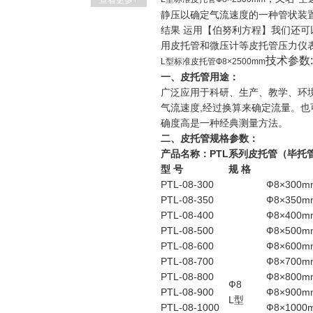
查看更多+
静压以确定气流速度的一种管状装
结果 运用【伯努利方程】我们还可
用皮托管和微压计等皮托管压力仪表
技术参数:
L型标准皮托管Ф8×2500mm
一、皮托管用途：
广泛应用于科研、生产、教学、环
气流速度,经过换算来确定流量。
确度高是一种经典测量方法。
二、皮托管规格参数：
产品名称：PTL系列皮托管（毕托
型 号
规 格
PTL-08-300
Ф8×300m
PTL-08-350
Ф8×350m
PTL-08-400
Ф8×400m
PTL-08-500
Ф8×500m
PTL-08-600
Ф8×600m
PTL-08-700
Ф8×700m
PTL-08-800
Ф8×800m
Ф8
PTL-08-900
Ф8×900m
L型
PTL-08-1000
Ф8×1000