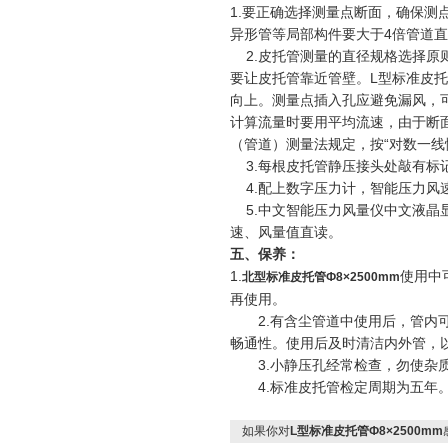
1.要正确选择测量点断面，确保
异形管等局部构件要大于4倍管道
2.皮托管测量的直径规格选择原则
要让皮托管靠近管壁。L型标准皮
向上。测量点插入孔应避免漏风，
计算流量时要用平均流速，由于断
（管道）测量法规定，按“对数一线
3.每根皮托管静压接头处敲有标
4.配上数字压力计，智能压力风
5.中文智能压力风量仪中文液晶
速、风量值直读。
五、保养：
1.
使用中
北型标准皮托管Ф8×2500mm
再使用。
2.有含尘管道中使用后，管内可
畅通性。使用后及时清洁内外管，
3.小静压孔经常检查，勿使杂质
4.标准皮托管检定周期为五年
如果你对
L型标准皮托管Ф8×2500mm