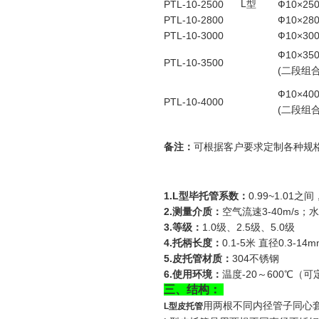
L型
PTL-10-2500
Ф10×25
PTL-10-2800
Ф10×28
PTL-10-3000
Ф10×30
Ф10×35
PTL-10-3500
(二段组
Ф10×40
PTL-10-4000
(二段组
备注：
可根据客户要求定制各种规格
1.L
型毕托管系数：
0.99~1.01之
2.
测量介质：
空气流速3-40m/s；水
3.
等级：
1.0级、2.5级、5.0级
4.
托柄长度：
0.1-5米 直径0.3-14m
5.
皮托管材质：
304不锈钢
6.
使用环境：
温度-20～600℃（
三
、结构：
用两根不同内径管子同心
L型皮托管