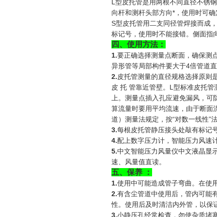
L型皮托管是用两根不同直径不锈
向杆和测杆头部方向*，使用时可
S型皮托管用二支同径管焊接而成
标记号，使用时不能接错。侧面指
四、使用方法：
1.
要正确选择测量点断面，确保测
异形管等局部构件要大于4倍管道
2.
皮托管测量的直径规格选择原则是
皮 托 管靠近管壁。L型标准皮托
上。测量点插入孔应避免漏风，可
算流量时要用平均流速，由于断面
道）测量法规定，按“对数一线性”
3.
每根皮托管静压接头处敲有标记
4.
配上数字压力计，智能压力风速
5.
中文智能压力风量仪中文液晶显
速、风量值直读。
五、保养 ：
1.
使用中可能造成管子弯曲。在使
2.
有含尘管道中使用后，管内可能
性。使用后及时清洁内外管，以保
3.
小静压孔经常检查，勿使杂质堵