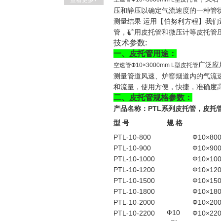
查看更多+
压和静压以确定气流速度的一种管
测量结果 运用【伯努利方程】我们
管，矿用皮托管和微压计等皮托管
技术参数:
一、皮托管用途：
广泛应
空速管Ф10×3000mm L型皮托管
测量管道风速、炉窑烟道内的气流
和流量，使用方便，快捷，准确度
二、皮托管规格参数：
产品名称：PTL系列皮托管，皮托
型 号
规 格
PTL-10-800
Ф10×80
PTL-10-900
Ф10×90
PTL-10-1000
Ф10×10
PTL-10-1200
Ф10×12
PTL-10-1500
Ф10×15
PTL-10-1800
Ф10×18
PTL-10-2000
Ф10×20
Ф10
PTL-10-2200
Ф10×22