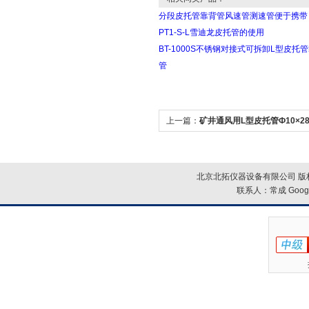
分段皮托管靠背管风速管测速管便于携带
PT1-S-L雪迪龙皮托管的使用
BT-1000S不锈钢对接式可拆卸L型皮托
管
上一篇：
矿井通风用L型皮托管Ф10×28
北京北拓仪器设备有限公司 版权
联系人：常成
Goog