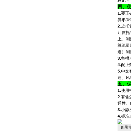
标记号
四、
1.
要正
异形管
2.
皮托
让皮托
上。测
算流量
道）测
3.
每根
4.
配上
5.
中文
速、风
1.
使用
2.
有含
通性。
3.
小静
4.
标准
如果你