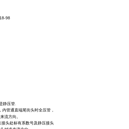
18-98
是静压管.
，内管通直端尾街头时全压管，
准来流方向。
在接头处标有系数号及静压接头