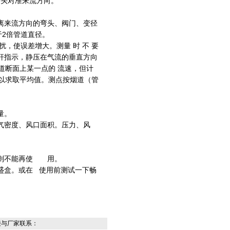
测头对准来流方向。
离来流方向的弯头、阀门、变径
2倍管道直径。
扰，使误差增大。测量 时 不 要
杆指示，静压在气流的垂直方向
道断面上某一点的 流速，但计
以求取平均值。测点按烟道（管
。
量。
气密度、风口面积。压力、风
伤则不能再使 用。
盛盒。或在 使用前测试一下畅
接与厂家联系：