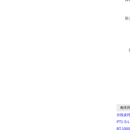
补
相关同
分段皮
PT1-
BT-1