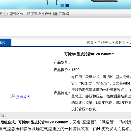
要点：型号区分、精度等级与户外适配工况指
展示
首页
>
产品中心
>
皮托管
>
可拆卸L型皮托管Ф12×3500mm
产品型号：
产品报价：
1500
电厂用二段组合式、可拆卸L型皮托管Ф1
管"、“风速管"、“毕托管"，英文是Pit
压以确定气流速度的一种管状装置，由
产品特点：
量总压、静压和压差，根据测量结果运
点击放大
的流速和流量。L型皮托管，S型皮托
皮托管压力仪表，
详情：
，又名“空速管”、“风速管”、“毕托管”
段组合式、可拆卸L型皮托管Ф12×3500mm
量气流总压和静压以确定气流速度的一种管状装置，由H.皮托发明而得名