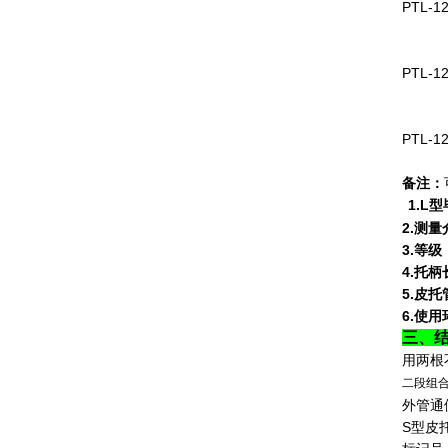
PTL-12
PTL-12
PTL-12
备注：
1.L
型
2.
测量
3.
等级
4.
托柄
5.
皮托
6.
使用
三、结
用两根
二段组合式
外管通
S型皮