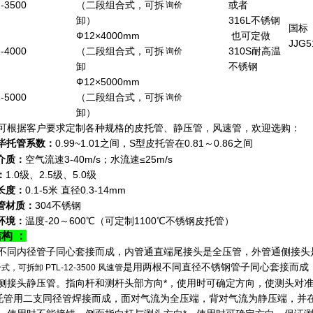
-3500
（二段组合式，可拆
或者
询价
卸）
316L不锈钢
国标
Ф12×4000mm
也可定做
JJG5
-4000
（二段组合式，可拆
310S耐高温
询价
卸
不锈钢
Ф12×5000mm
-5000
（二段组合式，可拆
询价
卸）
可根据客户要求定制各种规格的皮托管、静压管，风速管，欢迎选购：
毕托管系数：
0.99~1.01之间，S型皮托管在0.81～0.86之间
介质：
空气流速3-40m/s；水流速≤25m/s
：
1.0级、2.5级、5.0级
长度：
0.1-5米 直径0.3-14mm
管材质：
304不锈钢
环境：
温度-20～600℃（可定制1100℃不锈钢皮托管）
构 ：
不同内径管子同心套接而成，内管通直端尾接头是全压管，外管通侧接头
是用两根不同直径不锈钢管子同心套接而成
，可拆卸 PTL-12-3500 风速管
侧接头静压管。指向杆和测杆头部方向*，使用时可确定方向，使测头对
托管用二支同径管焊接而成，面对气流为全压端，背对气流为静压端，并