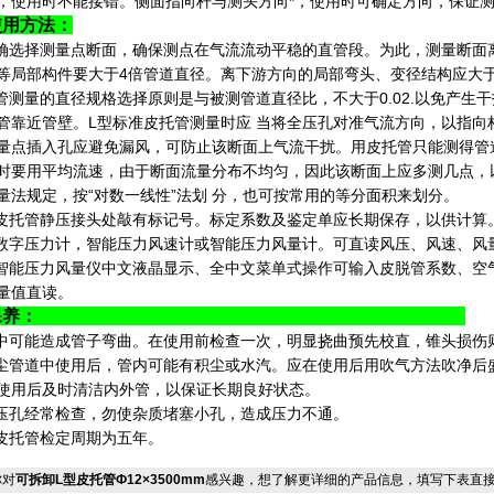
，使用时不能接错。侧面指向杆与测头方向*，使用时可确定方向，保证
使用方法：
确选择测量点断面，确保测点在气流流动平稳的直管段。为此，测量断面
等局部构件要大于4倍管道直径。离下游方向的局部弯头、变径结构应大于
管测量的直径规格选择原则是与被测管道直径比，不大于0.02.以免产生干
管靠近管壁。L型标准皮托管测量时应 当将全压孔对准气流方向，以指向
量点插入孔应避免漏风，可防止该断面上气流干扰。用皮托管只能测得管
时要用平均流速，由于断面流量分布不均匀，因此该断面上应多测几点，
量法规定，按“对数一线性”法划 分，也可按常用的等分面积来划分。
皮托管静压接头处敲有标记号。标定系数及鉴定单应长期保存，以供计算
数字压力计，智能压力风速计或智能压力风量计。可直读风压、风速、风
智能压力风量仪中文液晶显示、全中文菜单式操作可输入皮脱管系数、空
量值直读。
五、保养：
中可能造成管子弯曲。在使用前检查一次，明显挠曲预先校直，锥头损
尘管道中使用后，管内可能有积尘或水汽。应在使用后用吹气方法吹净后
使用后及时清洁内外管，以保证长期良好状态。
压孔经常检查，勿使杂质堵塞小孔，造成压力不通。
皮托管检定周期为五年。
对
可拆卸L型皮托管Ф12×3500mm
感兴趣，想了解更详细的产品信息，填写下表直