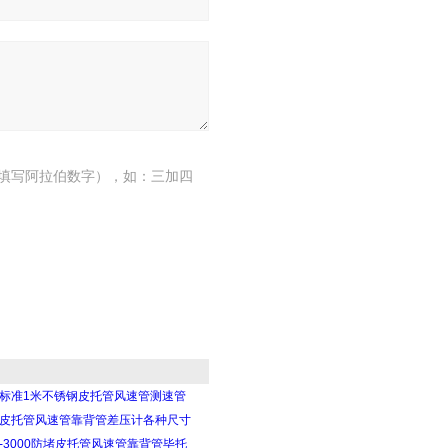
填写阿拉伯数字），如：三加四
型标准1米不锈钢皮托管风速管测速管
型皮托管风速管靠背管差压计各种尺寸
-8-3000防堵皮托管风速管靠背管毕托