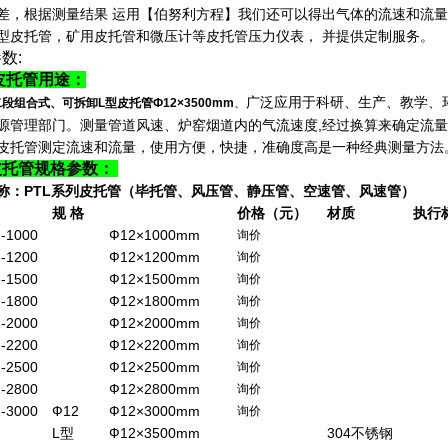
差，根据测量结果 运用【伯努利方程】我们还可以得出气体的流速和流量
型皮托管，矿用皮托管和微压计等皮托管压力仪表， 并提供定制服务。
数:
皮托管用途：
广泛应用于科研、生产、教学、
段组合式、可拆卸L型皮托管Ф12×3500mm
、
源管理部门。测量管道风速、炉窑烟道内的气流速度,经过换算来确定流
皮托管测定流速和流量，使用方便，快捷，准确度高是一种经典测量方法
皮托管规格参数：
称：PTL系列皮托管（毕托管、风压管、静压管、空速管、风速管）
规 格
价格（元）
材质
执行
-1000
Ф12×1000mm
询价
-1200
Ф12×1200mm
询价
-1500
Ф12×1500mm
询价
-1800
Ф12×1800mm
询价
-2000
Ф12×2000mm
询价
-2200
Ф12×2200mm
询价
-2500
Ф12×2500mm
询价
-2800
Ф12×2800mm
询价
-3000
Ф12
Ф12×3000mm
询价
L型
Ф12×3500mm
304不锈钢