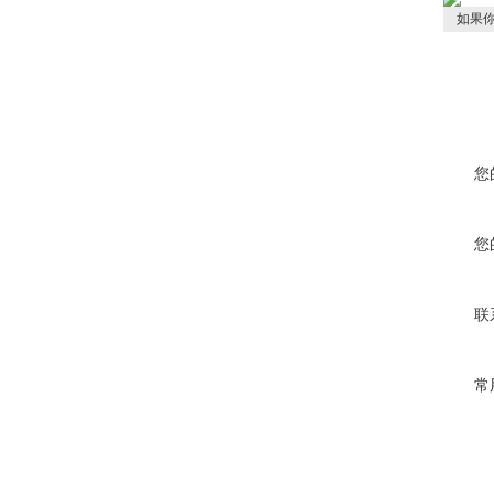
如果你
您
您
联
常