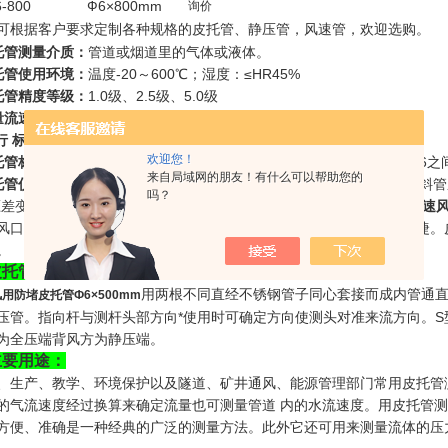
6-800
Ф6×800mm
询价
可根据客户要求定制各种规格的皮托管、静压管，风速管，欢迎选购。
托管测量介质：
管道或烟道里的气体或液体。
托管使用环境：
温度-20～600℃；湿度：≤HR45%
托管精度等级：
1.0级、2.5级、5.0级
量流速范围：
空气流速≤40m/s；水流速≤25m/s
行
标
准：
国标JJG518-98
欢迎您！
托管标准系数：
L型皮托管在0.99～1.01之间；S型皮托管在0.81～0.86之
来自局域网的朋友！有什么可以帮助您的
托管仪表连接：
皮托管可连接各种压力仪表(如U型压力表,倾斜微压计,斜管
吗？
压差变送器、二次仪表和进口各种压力仪表。 使用【
BTQ-2000
压力风速
风口面积。可以直接读出压力、风速、风量值（三合一界面）方便快捷。
。
皮托管结构：
用两根不同直经不锈钢管子同心套接而成内管通
用防堵皮托管Ф6×500mm
压管。指向杆与测杆头部方向*使用时可确定方向使测头对准来流方向。S
为全压端背风方为静压端。
主要用途：
、生产、教学、环境保护以及隧道、矿井通风、能源管理部门常用皮托管
的气流速度经过换算来确定流量也可测量管道 内的水流速度。用皮托管测
方便、准确是一种经典的广泛的测量方法。此外它还可用来测量流体的压力