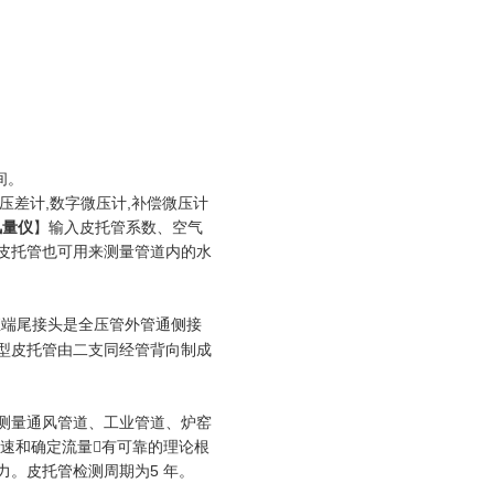
间。
压差计,数字微压计,补偿微压计
风量仪
】输入皮托管系数、空气
皮托管也可用来测量管道内的水
直端尾接头是全压管外管通侧接
型皮托管由二支同经管背向制成
测量通风管道、工业管道、炉窑
速和确定流量有可靠的理论根
。皮托管检测周期为5 年。