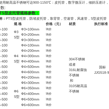
使用耐高温不锈钢可达900-1150℃：皮托管，数字微压计，倾斜压差计
数:
TS型皮托管规格参数：
称：
PTS型皮托管，防堵皮托管，靠背管，空速管，风速管，S型皮托管
规 格
价格（元）
材质
执行标准
3-100
Ф3×100mm
询价
Ф3
3-200
Ф3×200mm
询价
S型
3-300
Ф3×300mm
询价
4-100
Ф4×100mm
询价
4-200
Ф4×200mm
询价
4-300
Ф4
Ф4×300mm
询价
304不锈钢
4-400
S型
Ф4×400mm
询价
或者
4-500
Ф4×500mm
询价
国标
316L耐腐蚀
4-600
Ф4×600mm
询价
JJG518-
不锈钢
6-200
Ф6×200mm
询价
和
6-300
Ф6×300mm
询价
310S耐高温
6-350
Ф6×350mm
询价
Ф6
不锈钢
6-400
Ф6×400mm
询价
S型
6-500
Ф6×500mm
询价
6-600
Ф6×600mm
询价