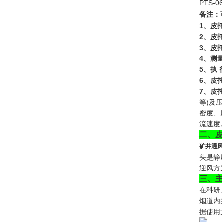
PTS-0
备注：
1
、皮
2
、皮
3
、皮
4
、测
5
、执
6
、皮
7
、皮
等)及
密度、
流速度
二、
矿井通风
头是静
迎风方
三、
在科研
烟道内
据使用