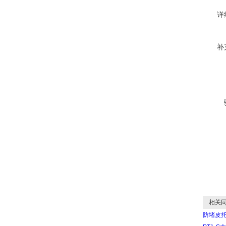
详
补
相关同
防堵皮