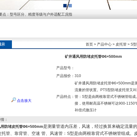
要点：型号区分、精度等级与户外适配工况指
展示
首页
>
产品中心
>
皮托管
>
S
矿井通风用防堵皮托管Ф6×500mm
产品型号：
产品报价：
310
矿井通风用防堵皮托管Ф6×500mm
流量的管状置。PTS型防堵皮托管又
产品特点：
管：S型是由两根靠背式不锈钢管组成
点击放大
接，使用耐高温不锈钢可达900-11
补偿式微压计
详情：
是测量管道内压差，风速，经过换算来确定流量的
用防堵皮托管Ф6×500mm
皮托管、靠背管、空速 管、风速管：S型是由两根靠背式不锈钢管组成。