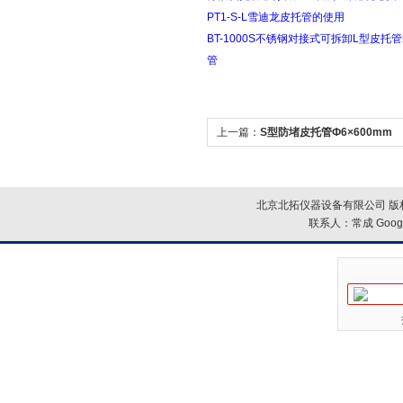
PT1-S-L雪迪龙皮托管的使用
BT-1000S不锈钢对接式可拆卸L型皮托
管
上一篇：
S型防堵皮托管Ф6×600mm
北京北拓仪器设备有限公司 版权
联系人：常成
Goog