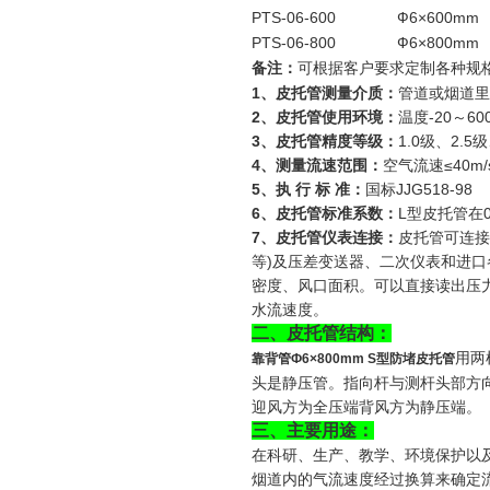
PTS-06-600
Ф6×600mm
PTS-06-800
Ф6×800mm
备注：
可根据客户要求定制各种规
1
、皮托管测量介质：
管道或烟道里
2
、皮托管使用环境：
温度-20～6
3
、皮托管精度等级：
1.0级、2.5
4
、测量流速范围：
空气流速≤40m/
5
、执
行
标
准：
国标JJG518-98
6
、皮托管标准系数：
L型皮托管在0
7
、皮托管仪表连接：
皮托管可连接
等)及压差变送器、二次仪表和进口
密度、风口面积。可以直接读出压
水流速度。
二、皮托管结构：
用两
靠背管Ф6×800mm S型防堵皮托管
头是静压管。指向杆与测杆头部方
迎风方为全压端背风方为静压端。
三、主要用途：
在科研、生产、教学、环境保护以
烟道内的气流速度经过换算来确定