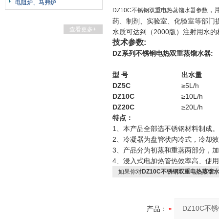
电阻炉、马弗炉
，
DZ10C不锈钢双重电热蒸馏水器参数
药、制剂、实验室、化验室等部门提
查看更多+
水质可达到（2000版）注射用水
技术参数:
DZ
系列不锈钢电热双重蒸馏水器:
型 号
出水量
DZ5C
≥5L/h
DZ10C
≥10L/h
DZ20C
≥20L/h
特点：
1、本产品全部选不锈钢材料制成。
2、冷凝器为盘管状内冷式，冷却
3、产品分为初蒸和重蒸两部分，
4、浸入式电加热管热效率高、使
如果你对
DZ10C不锈钢双重电热蒸馏
产品：