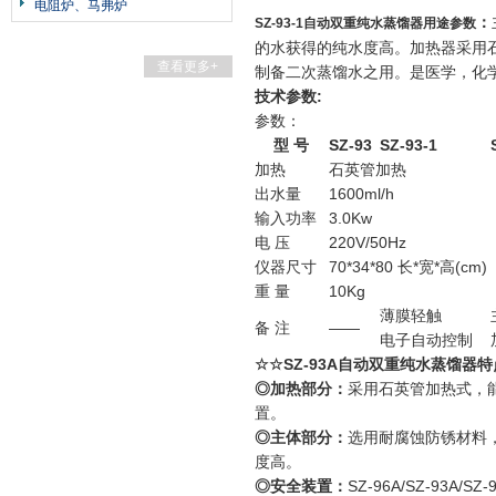
电阻炉、马弗炉
：
SZ-93-1自动双重纯水蒸馏器用途参数
的水获得的纯水度高。加热器采用
查看更多+
制备二次蒸馏水之用。是医学，化
技术参数:
参数：
型 号
SZ-93
SZ-93-1
加热
石英管加热
出水量
1600ml/h
输入功率
3.0Kw
电 压
220V/50Hz
仪器尺寸
70*34*80 长*宽*高(cm)
重 量
10Kg
薄膜轻触
备 注
——
电子自动控制
☆☆SZ-93A自动双重纯水蒸馏器
◎加热部分：
采用石英管加热式，
置。
◎主体部分：
选用耐腐蚀防锈材料
度高。
◎安全装置：
SZ-96A/SZ-9