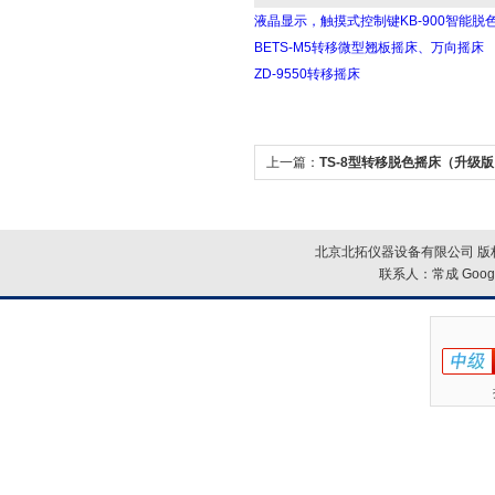
液晶显示，触摸式控制键KB-900智能脱
BETS-M5转移微型翘板摇床、万向摇床
ZD-9550转移摇床
上一篇：
TS-8型转移脱色摇床（升级
北京北拓仪器设备有限公司 版权
联系人：常成
Goog