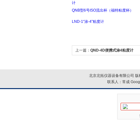
计
QNB型6号ISO流出杯（福特粘度杯）
LND-1“涂-4”粘度计
上一篇：
QND-4D便携式涂4粘度计
北京北拓仪器设备有限公司 版权
联系人：常成
Goog