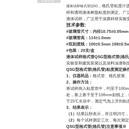
查看更多+
，格氏管粘度计
液体试样格式管QSG
样和透明液体树脂粘度的测定。广
液体试样，广泛用于涂膜科研实验
技术参数:
#玻璃管尺寸：内径10.75±0.05mm
#玻璃管高：114±1.0mm
#双刻度线：100±0.5mm 108±0.
#包装：20支/盒
液体试样格式管QSG型格式管(格氏
实验室和建筑装簧以及涂料油漆制
QSG型格式管(格氏管)粘度测定操
1、仪器药品：
格式管、格氏胶塞、
2、操作方法：
将试样倒入粘度管中，约至于100m
处，塞上塞子至于108mm刻线上，
于25℃水浴中，测定气泡上升到粘
3、结果表示：
（1）
结果以秒表示，并注明25℃
（2）
每个试样测定三次，每次测定
QSG型格式管(格氏管)注意事项※