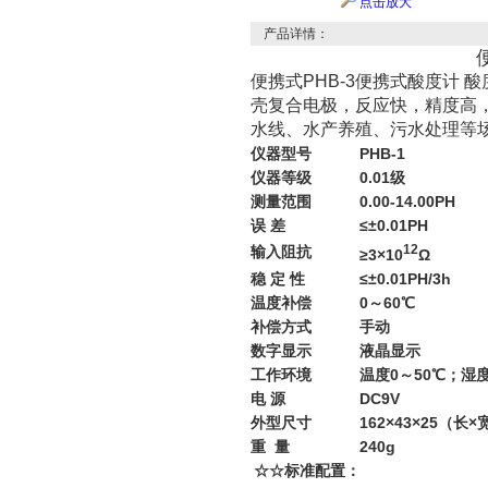
点击放大
产品详情：
便携式PHB-3便携式酸度计 
壳复合电极，反应快，精度高，
水线、水产养殖、污水处理等
仪器型号
PHB-1
仪器等级
0.01级
测量范围
0.00-14.00PH
误 差
≤±0.01PH
12
输入阻抗
≥3×10
Ω
稳 定 性
≤±0.01PH/3h
温度补偿
0～60℃
补偿方式
手动
数字显示
液晶显示
工作环境
温度0～50℃；湿度
电 源
DC9V
外型尺寸
162×43×25（长
重 量
240g
☆☆标准配置：