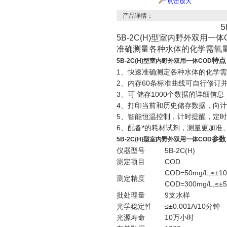
点击放大
产品详情：
5B-2C(H)型室内野外双用
准确测量各种水体的化学需氧量
特点
5B-2C(H)型室内野外双用一体COD
1、快速准确测定各种水体的化学
2、内存60条标准曲线可自行修订
3、可 储存1000个数据的详细信息
4、打印当前和历史储存数据，向
5、智能恒温控制，计时提醒，定
6、配备*的耗材试剂，测量更加准
参数
5B-2C(H)型室内野外双用一体COD
仪器型号
5B-2C(H)
测定项目
COD
COD=50mg/L,≤±1
测定精度
COD=300mg/L,≤±
批处理量
9支水样
光学稳定性
≤±0.001A/10分钟
光源寿命
10万小时