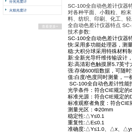
分光光度计
SC-100全自动色差计仪
火焰光度计
对各种平面、小颗粒、粉末
料、纺织、印刷、化工、轻
全自动色差计仪器特点 SC-
查看更多+
技术参数:
SC-100全自动色差计仪器
快:采用多功能处理器，测
稳:大积分球采用特殊材料
新:全新光导纤维传输设计
彩:高清彩色触摸屏5.7英
强:存储600组数据，可随
值:白度/色度同时测量，
SC-100全自动色差计性能
光学条件：符合CIE规定的d
标准光源：符合CIE规定的
标准观察者角度：符合CIE规
测量光区：Φ20mm
稳定性:△Y≤0.1
重复性:△E≤0.1
准确度:△Y≤1.0、△x、△y≤0