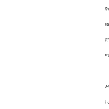
您
您
联
常
详
补