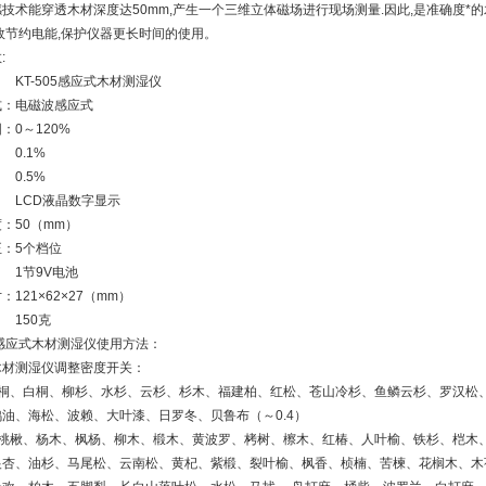
技术能穿透木材深度达50mm,产生一个三维立体磁场进行现场测量.因此,是准确度*的
效节约电能,保护仪器更长时间的使用。
:
KT-505感应式木材测湿仪
式：
电磁波感应式
围：
0～120%
：
0.1%
0.5%
LCD液晶数字显示
度：
50（mm）
正：
5个档位
1节9V电池
寸：
121×62×27（mm）
150克
05感应式木材测湿仪使用方法：
木材测湿仪调整密度开关：
泡桐、白桐、柳杉、水杉、云杉、杉木、福建柏、红松、苍山冷杉、鱼鳞云杉、罗汉松
油、海松、波赖、大叶漆、日罗冬、贝鲁布（～0.4）
核桃楸、杨木、枫杨、柳木、椴木、黄波罗、栲树、檫木、红椿、人叶榆、铁杉、桤木
银杏、油杉、马尾松、云南松、黄杞、紫椴、裂叶榆、枫香、桢楠、苦楝、花榈木、木