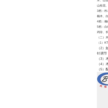
木、山
山桂花、
3档：
楠木、白
4档：桷
5档：
鸡珍、长
（二）
（1）K
（2）
针调节
（3）
（4）
（5）