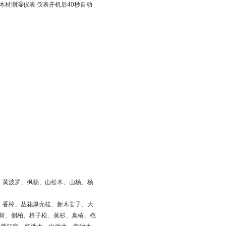
木材测湿仪表.仪表开机后40秒自动
、黄波罗、枫杨、山松木、山杨、杨
、香樟、丛花厚壳桂、新木姜子、大
荷、侧柏、樟子松、黄杉、臭椿、桤