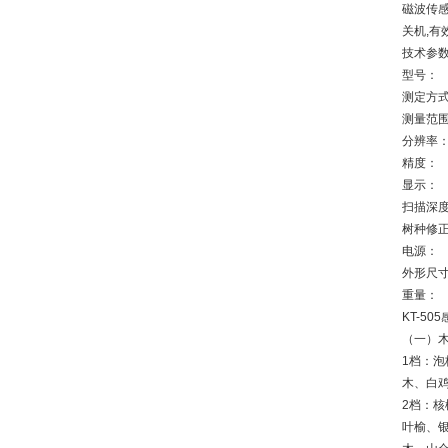
磁波传感
关机,有
技术参数
型号：
测定方
测量范
分辨率
精度：
显示：
扫描深
树种修
电源：
外形尺
重量：
KT-5
（一）
1档：
木、白鸡
2档：
叶榆、