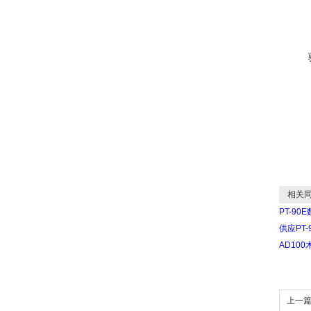
相关同
PT-9
供应PT
AD10
上一