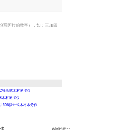
填写阿拉伯数字），如：三加四
90C袖珍式木材测湿仪
50B木材测湿仪
L606指针式木材水分仪
湿仪
返回列表>>