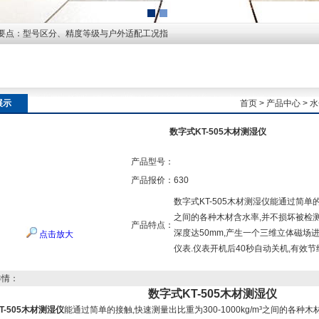
要点：型号区分、精度等级与户外适配工况指
展示
首页
>
产品中心
>
水
数字式KT-505木材测湿仪
产品型号：
产品报价：
630
数字式KT-505木材测湿仪能通过简单的接
之间的各种木材含水率,并不损坏被检
产品特点：
深度达50mm,产生一个三维立体磁场进
点击放大
仪表.仪表开机后40秒自动关机,有效
详情：
数字式KT-505木材测湿仪
T-505木材测湿仪
能通过简单的接触,快速测量出比重为300-1000kg/m³之间的各种