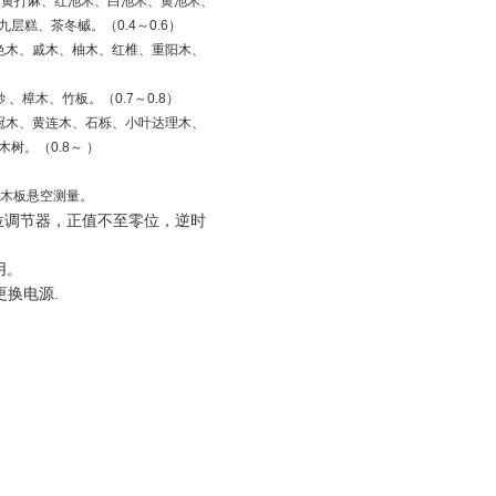
、黄打麻、红池木、白池木、黄池木、
糕、茶冬槭。（0.4～0.6）
色木、戚木、柚木、红椎、重阳木、
樟木、竹板。（0.7～0.8）
冠木、黄连木、石栎、小叶达理木、
。（0.8～ ）
该木板悬空测量。
位调节器，正值不至零位，逆时
用。
更换电源.