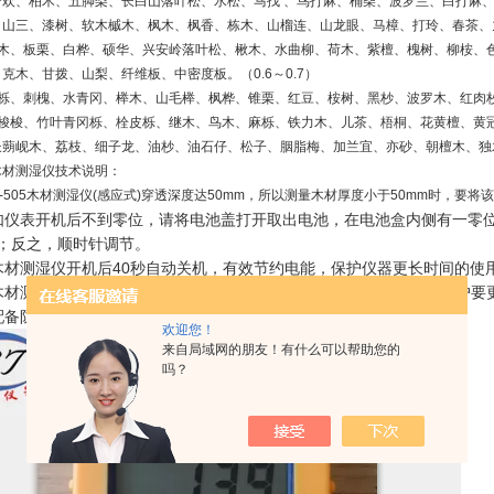
合欢、柏木、五脚梨、长白山落叶松、水松、马找 、鸟打麻、桶柴、波罗兰、白打麻
山三、漆树、软木槭木、枫木、枫香、栋木、山榴连、山龙眼、马樟、打玲、春茶、九层
柞木、板栗、白桦、硕华、兴安岭落叶松、楸木、水曲柳、荷木、紫檀、槐树、柳桉、
克木、甘拨、山梨、纤维板、中密度板。（0.6～0.7）
栎、刺槐、水青冈、榉木、山毛榉、枫桦、锥栗、红豆、桉树、黑杪、波罗木、红肉杪 、
白梭梭、竹叶青冈栎、栓皮栎、继木、鸟木、麻栎、铁力木、儿茶、梧桐、花黄檀、黄
蒴岘木、荔枝、细子龙、油杪、油石仔、松子、胭脂梅、加兰宜、亦砂、朝檀木、独木树
木材测湿仪技术说明：
T-505木材测湿仪(感应式)穿透深度达50mm，所以测量木材厚度小于50mm时，要将
如仪表开机后不到零位，请将电池盖打开取出电池，在电池盒内侧有一零
；反之，顺时针调节。
木材测湿仪开机后40秒自动关机，有效节约电能，保护仪器更长时间的使
木材测湿仪设有低电压显示，当显示屏左上角显示LOBAT时，提醒用户要
配备防摔防震橡胶套，有效保护仪表。
欢迎您！
来自局域网的朋友！有什么可以帮助您的
吗？