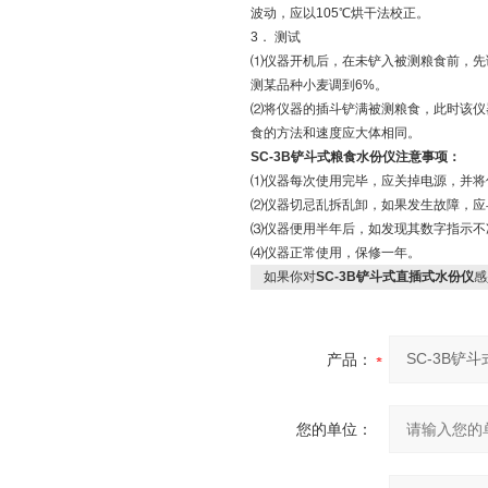
波动，应以105℃烘干法校正。
3． 测试
⑴仪器开机后，在未铲入被测粮食前，先调
测某品种小麦调到6%。
⑵将仪器的插斗铲满被测粮食，此时该仪
食的方法和速度应大体相同。
SC-3B铲斗式粮食水份仪注意事项：
⑴仪器每次使用完毕，应关掉电源，并将
⑵仪器切忌乱拆乱卸，如果发生故障，应
⑶仪器便用半年后，如发现其数字指示不
⑷仪器正常使用，保修一年。
如果你对
SC-3B铲斗式直插式水份仪
感
产品：
您的单位：