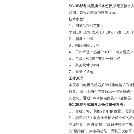
SC-3B铲斗式直插式水份仪
,采用直接铲
监测，是收购粮食的理想设备。
技术参数:
1． 测量品种和范围：
水稻 10~18% 大米 10~18% 小麦：10
2． 精度：±1%
3． 响应时间：5秒
4． 工作环境：温度0~40℃，相对温度＜
5． 电源 6F22迭层电池一只(9V)
6． 外形尺寸 (mm)
7． 重量: 0.5kg
工作原理：
本仪器由电容传感器,C/V转换电路,A/
粮食。由于水的介电常数比一般物质的介
的变化。通过C/V转换电路及A/D变换
SC-3B铲斗式粮食水份仪操作方法：
1． 开机：将开关拨到“开”的位置，仪
2． 校正方法：取含水量接近标准值的粮
满该粮食，并调节“校正”旋钮使数字与
的“起始值”。为准确起见，应取三次的平