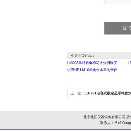
相关同类产品：
LM008单杆粮食棉花水分测湿仪
L
供应HF-LM10粮食含水率测量仪
上一篇：
LB-301电容式数定显示粮食
北京北拓仪器设备有限公司 版权
联系人：常成
Goog