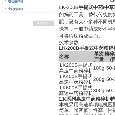
L
电动搅拌机
LK-200B
手提式中药/中
中药粉碎机
的捣药工具，替代传统的
配，设有大小多种不同机
查看更多+
珠等，一般中药成粉不半
可将珍珠粉成白面。
技术参数:
LK-200B手提式中药粉
单次
粉碎
名称
产量
(
LK200B手提式
100g
50-
高速中药粉碎机
LK400B手提式
200g
50-
高速中药粉碎机
LK600B手提式
300g
50-
高速中药粉碎机
LK系列高速中药粉碎机
特
本机采用高速单项电机匹
简单、噪音低、性高、性