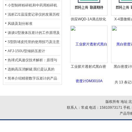
小型制样粉碎机和中药用粉碎机
价格
浅析ZJ1温湿度记录仪的发展历程
供应WQD-1A滴点软化
X-4显微
风级及划分标准
点测定仪
谈谈U型液体压差计的工作原理及
使用方法
S型防堵皮托管的使用技巧及注意
事项讲解
AFJ-150U型倾斜压差计
热球式风速仪技术解析：原理与
工业胶片透射式黑白密
黑白密度计D
应用全指南
选购高压消解罐,我们是认真的
度计DM3010A
简单介绍精密数字压差计的产品
共 13 条
特点
版权所有 地址:
联系人：常成 电话：15810973171 手机：
产品导