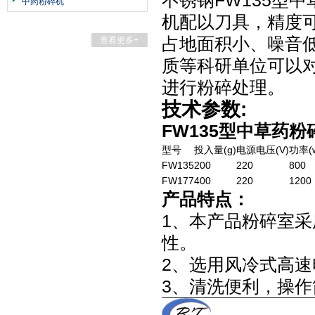
不锈钢FW135型
中药粉碎机
机配以刀具，精度可
占地面积小、噪音
查看更多+
质等科研单位可以
进行粉碎处理。
技术参数:
FW135型中草药粉
型号
投入量(g)
电源电压(V)
功率(
FW135
200
220
800
FW177
400
220
1200
产品特点：
1、
本产品粉碎室采
性。
2、选用风冷式高
3、
清洗便利，操作