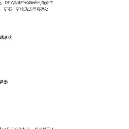
低。DFY高速中药粉碎机简介主
壤、矿石、矿物质进行粉碎处
观形状
斜形