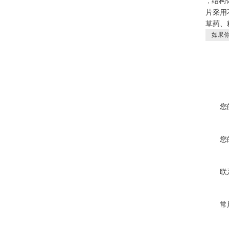
结构
，
片采用
草药、
如果你
您
您
联
常