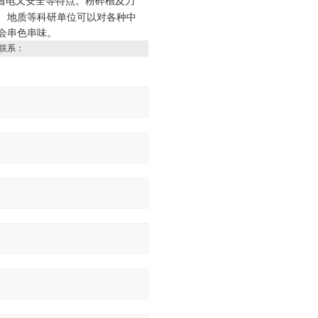
省电又安全等特点。粉碎槽及刀
、地质等科研单位可以对各种中
会串色串味。
联系：