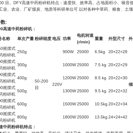
-200 目。DFY高速中药粉碎机特点：速度快、效率高、占地面积小、噪音
工业、农业、厂矿煤炭、地质等科研单位可 以对各种中草药、粮食、土
数:
800高速中药粉碎机：
电机转速
号名称
单次产量
粉碎细度
电压
功率
重量
外型尺寸
外
(r/min)
250摇摆式
250g
900W
25000
6.5kg
20×22×28
药粉碎机
300摇摆式
300g
1000W
25000
7.5 kg
20×22×29
药粉碎机
400摇摆式
400g
1200W
25000
8.5 kg
20×22×30
药粉碎机
50-200
220V
倾
500摇摆式
目
500g
1300W
25000
9.5 kg
20×22×32
药粉碎机
600摇摆式
600g
1500W
25000
10.5kg
20×22×34
药粉碎机
800摇摆式
800g
1800W
25000
13.5kg
24×24×42
药粉碎机
高速中药粉碎机特点：