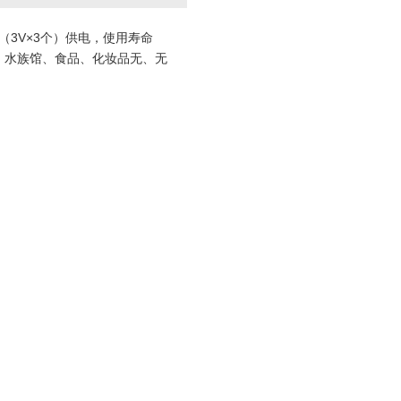
3V×3个）供电，使用寿命
池、水族馆、食品、化妆品无、无