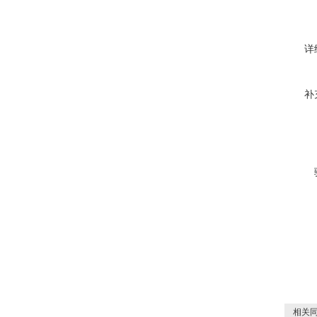
详
补
相关同