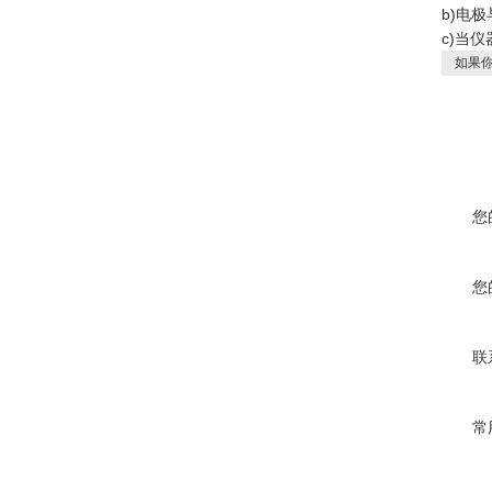
b)电
c)当
如果你
您
您
联
常