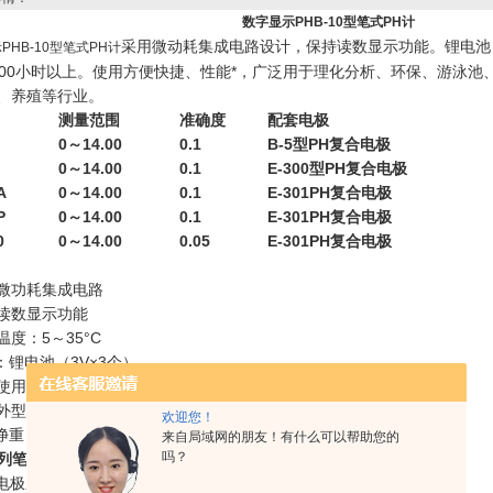
数字显示PHB-10型笔式PH计
采用微动耗集成电路设计，保持读数显示功能。锂电池（
PHB-10型笔式PH计
000小时以上。使用方便快捷、性能*，广泛用于理化分析、环保、游泳
、养殖等行业。
测量范围
准确度
配套电极
0～14.00
0.1
B-5型PH复合电极
0～14.00
0.1
E-300型PH复合电极
A
0～14.00
0.1
E-301PH复合电极
P
0～14.00
0.1
E-301PH复合电极
0
0～14.00
0.05
E-301PH复合电极
微功耗集成电路
读数显示功能
温度：5～35°C
：锂电池（3V×3个）
使用寿命：2000小时
型尺寸：130*28*18mm
欢迎您！
净重：100g
来自局域网的朋友！有什么可以帮助您的
吗？
系列笔型PH计维护：
量电极应用纯水清洗，清洗时不能弄湿电极接头。