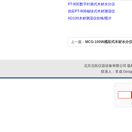
PT-90E数字针插式木材水分仪
供应PT-90B袖珍式木材测湿仪
AD100木材测湿仪价格/图片
上一篇：
MCG-100W感应式木材水分
北京北拓仪器设备有限公司 版权
联系人：常成
Goog