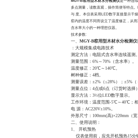
MGY-B窑用型木材水分检测仪
是一种连
多点测量，读数直观，操作简便等特点。
与 度。本仪表采用LED数字直接显示
窑内的温度不同而设立了温度修正，从而
含水率大小的一种理想仪器。
技术参数:
一、
MGY-B窑用型木材水分检测仪
：大规模集成电路技术
测定方法：电阻式含水率连续遥测
测量范围：6%～70%（含水率）。
温度修正：20℃～140℃。
树种修正：4档。
测量误差：±2%（≤28%）；±5%（
测量点位：4点或6点（订货时选择
显示方法：3½位LED数字显示。
工作环境：温度范围-5℃～40℃；
电 源：AC220V±10%。
外形尺寸：100mm(高)×220mm（
二、使用说明：
1、 开机预热
仪表使用前，应先开机预热15分