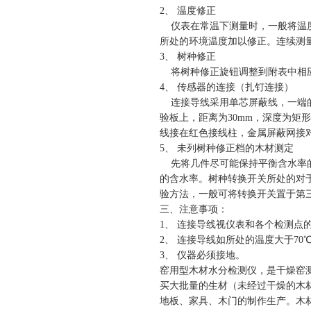
2、 温度修正
仪表在常温下测量时，一般将温度
所处的环境温度加以修正。连续测
3、 树种修正
将树种修正旋钮调整到附表中相应
4、 传感器的连接（扎钉连接）
连接导线采用单芯屏蔽线，一端的
验板上，距离为30mm，深度为矩
线接在红色接线柱，金属屏蔽网接
5、 未列树种修正档的木材测定
先将几件尽可能保持平衡含水率的
的含水率。树种转换开关所处的对
验方法，一般可将转换开关置于第
三、注意事项：
1、 连接导线视仪表和各个检测点
2、 连接导线如所处的温度大于7
3、 仪器必须接地。
窑用型木材水分检测仪，是干燥窑
买大批量的生材（未经过干燥的木
地板、家具、木门的制作生产。木