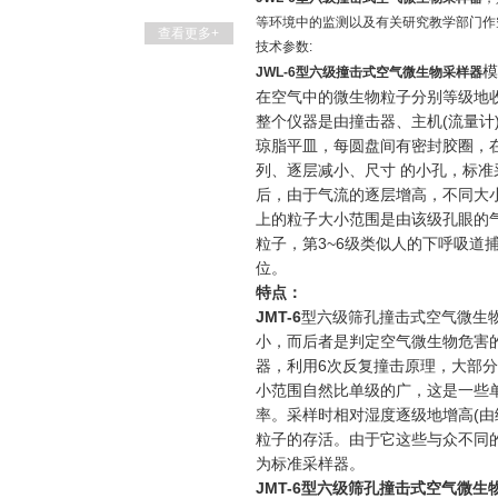
等环境中的监测以及有关研究教学部门作
查看更多+
技术参数:
模
JWL-6型六级撞击式空气微生物采样器
在空气中的微生物粒子分别等级地
整个仪器是由撞击器、主机(流量计
琼脂平皿，每圆盘间有密封胶圈，
列、逐层减小、尺寸 的小孔，标准采
后，由于气流的逐层增高，不同大
上的粒子大小范围是由该级孔眼的
粒子，第3~6级类似人的下呼吸
位。
特点：
JMT-6
型六级筛孔撞击式空气微生物
小，而后者是判定空气微生物危害
器，利用6次反复撞击原理，大部
小范围自然比单级的广，这是一些
率。采样时相对湿度逐级地增高(由
粒子的存活。由于它这些与众不同
为标准采样器。
JMT-6
型六级筛孔撞击式空气微生物