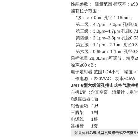
性能参数： 测量范围 捕获率：≥9
捕获粒子范围：
*级：＞7.0μm 孔径 1.18mm；
第二级：4.7μm –7.0μm 孔径0.
第三级：3.3μm–4.7μm 孔径0.7
第四级：2.1μm–3.3μm 孔径0.5
第五级：1.1μm - 2.1μm 孔径0.
第六级：0.65μm–1.1μm 孔径0.
采样流量 28.3L/min可调节，精度≤
噪声≤60 dB；
电子定时器 范围1-24小时，精度＜
工作电源 ：220V/AC；功率≤45
JMT-6
型六级筛孔撞击式空气微生物
主机1套（含真空泵，流量计，定时
6级撞击器 1台
铝合金箱 1只
三脚架 1副
电源线 1根
连接管 1套
如果你对
JWL-6型六级撞击式空气微