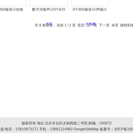
8850噪音计价格
数字式噪声计DT-815
DT-805噪音计/声级计
价格
共 8 条记录，当前 1 / 1 页 首页 上一页 下一页 末页 跳转到
版权所有 地址:北京丰台区太柏西路二号院 邮编：100072
 电话：15810973171 手机：13681214982
GoogleSiteMap
备案号：
京ICP备160