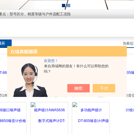
要点：型号区分、精度等级与户外适配工况指
展示
当前位
欢迎您！
来自局域网的朋友！有什么可以帮助您的
吗？
851/8852带USB
数字化、模块化多功能
供应AWA6228+型多功
SC-05噪音
接口噪声级
声级计AWA5636
能声级计
准