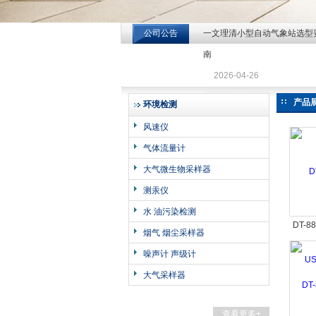
公司公告
一文理清小型自动气象站选型
北京北拓仪器设备有限公司
南
2026-04-26
产品
环境检测
风速仪
气体流量计
大气微生物采样器
测汞仪
水 油污染检测
DT-8
烟气 烟尘采样器
噪声计 声级计
大气采样器
查看更多+