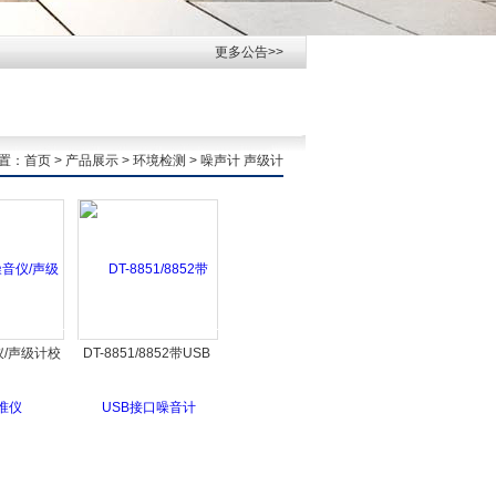
更多公告>>
置：
首页
>
产品展示
>
环境检测
>
噪声计 声级计
仪/声级计校
DT-8851/8852带USB
仪
接口噪音计