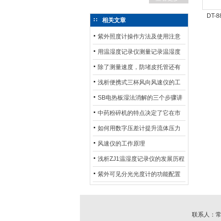
DT-
相关文章
紫外照度计操作方法及使用注意
事项
用温湿度记录仪测量记录温湿度
具有怎样的优势呢?
除了测量速度，防堵皮托管还有
其他多种功能
浅析便携式三杯风向风速仪的工
作原理
SB电热板湿法消解的三个步骤讲
解
中药粉碎机的特点决定了它在市
场上的地位
如何用数字压差计提升流体压力
测量精度？
风速仪的工作原理
浅析ZJ1温湿度记录仪的发展历程
紫外可见分光光度计的功能配置
主要包括哪些？
联系人：常成