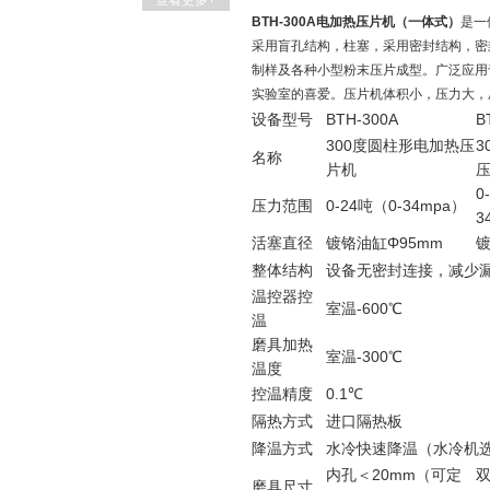
查看更多+
BTH-300A电加热压片机（一体式）
是一
采用盲孔结构，柱塞，采用密封结构，密
制样及各种小型粉末压片成型。广泛应用
实验室的喜爱。压片机体积小，压力大，
设备型号
BTH-300A
B
300度圆柱形电加热压
3
名称
片机
0
压力范围
0-24吨（0-34mpa）
3
活塞直径
镀铬油缸Φ95mm
镀
整体结构
设备无密封连接，减少
温控器控
室温-600℃
温
磨具加热
室温-300℃
温度
控温精度
0.1℃
隔热方式
进口隔热板
降温方式
水冷快速降温（水冷机
内孔＜20mm（可定
磨具尺寸