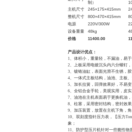
制）
1
主机尺寸
245×175×415mm
2
整机尺寸
800×470×415mm
8
电源
220V/300W
2
设备重量
48kg
4
价格
11400.00
1
产品设计优点：
1
、体积小，重量轻，不漏油，易于
2
、上板采用电镀沉头内六分螺钉，
3
、镀铬油缸，表面光滑不生锈，胶
4
、一体式主板结构，油池、主板、
5
、加长拉簧，回弹效果好，不易变
6
、全铝合金手轮，美观实用，皮实
7
、油池在主机表面易于更换机油，
8
、柱塞，采用密封结构，密封效果
9
、加压装置，放置在主机下角，角
10
、双刻度指针压力表，【压力To
象；
11
、防护型压片机针对一些脆性物