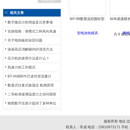
查看更多+
相关文章
WY-98数显温控圆柱型
MJK易退模
数字微压计的用途及注意事项
电加热模具
模
实操指南：便携式三杯风向风速
共 8 条记
仪使用步骤 —— 开机校准、数据
关于电热板的涂层问题
读取与存储
谈谈高压消解罐内衬清洗方法
压片机的使用方法是什么？
风速计的工作模式
BT-ANB阿牛巴皮托管流量计
数显式往复式振荡仪 检测原理
二等标准玻璃温度计之你问我答
精密数字压差计提供了多种单位
切换功能，以适应不同需求
版权所有 地址:
联系人：常成 电话：15810973171 手机：