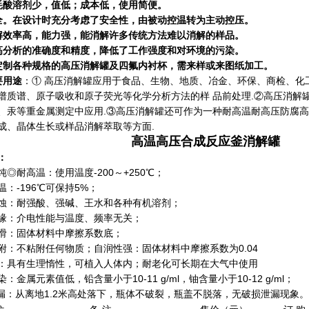
耗酸溶剂少，值低；成本低，使用简便。
全。在设计时充分考虑了安全性，由被动控温转为主动控压。
解效率高，能力强，能消解许多传统方法难以消解的样品。
高分析的准确度和精度，降低了工作强度和对环境的污染。
定制各种规格的高压消解罐及四氟内衬杯，需来样或来图纸加工。
要用途
：① 高压消解罐应用于食品、生物、地质、冶金、环保、商检、化
谱质谱、原子吸收和原子荧光等化学分析方法的样 品前处理.②高压消解
、汞等重金属测定中应用.③高压消解罐还可作为一种耐高温耐高压防腐高
成、晶体生长或样品消解萃取等方面.
高温高压合成反应釜消解罐
：
纯◎耐高温：使用温度-200～+250℃；
温：-196℃可保持5%；
蚀：耐强酸、强碱、王水和各种有机溶剂；
缘：介电性能与温度、频率无关；
滑：固体材料中摩擦系数底；
附：不粘附任何物质；自润性强：固体材料中摩擦系数为0.04
：具有生理惰性，可植入人体内；耐老化可长期在大气中使用
：金属元素值低，铅含量小于10-11 g/ml，铀含量小于10-12 g/ml；
漏：从离地1.2米高处落下，瓶体不破裂，瓶盖不脱落，无破损泄漏现象。