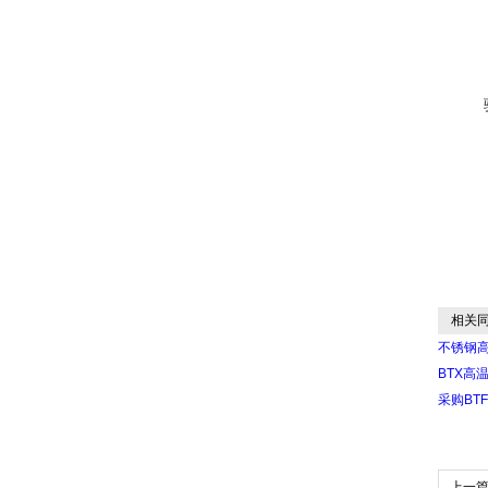
相关同
不锈钢
BTX高
采购BT
上一