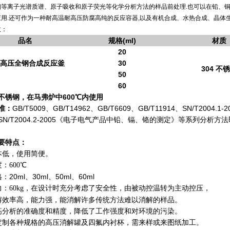
相等离子光谱质谱、原子吸收和原子荧光等化学分析方法的样品前处理.也可以在铅、
应用.还可作为一种耐高温耐高压防腐高纯的反应容器,以及有机合成、水热合成、晶体
数
：
品名
规格(ml)
材质
20
高压全钢合成反应釜
30
304 不
50
60
不锈钢，在马弗炉中600℃内使用
准：
GB/T5009、GB/T14962、GB/T6609、GB/T11914、SN/T200
SN/T2004.2-2005《电子电气产品中铅、镉、铬的测定》等系列分析
要特点：
本低，使用简便。
：600℃
：20ml、30ml、50ml、60ml
在设计时充分考虑了安全性，由被动控温转为主动控压，
：60kg，
解效率高，能力强，能消解许多传统方法难以消解的样品。
高分析的准确度和精度，降低了工作强度和对环境的污染。
定制各种规格的高压消解罐及四氟内衬杯，需来样或来图纸加工。