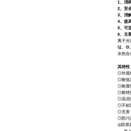
1、消
2、安
3、消
4、提
5、可
6、主
离子光
锰、铁
水热合
其特性
◎外观
◎耐低
◎耐腐
◎耐绝
◎高润
◎不粘
◎无害
◎防污染
◎防泄