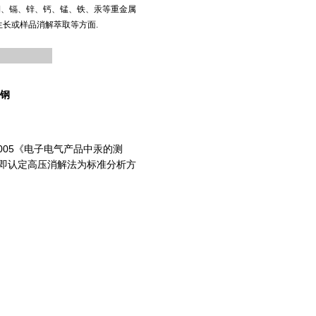
铜、镉、锌、钙、锰、铁、汞等重金属
生长或样品消解萃取等方面.
锈钢
4.1-2005《电子电气产品中汞的测
方法即认定高压消解法为标准分析方