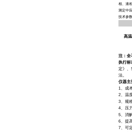
相、液
测定中
技术参
高温
注：全
执行标
定》、
法。
仪器主
1、成
2、
温度
3、规格
4、
压力
5、消
6、提
7、可