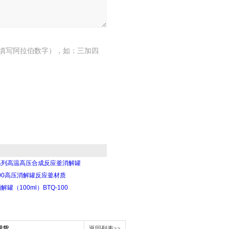
填写阿拉伯数字），如：三加四
系列高温高压合成反应釜消解罐
500高压消解罐反应釜材质
解罐（100ml）BTQ-100
现货
返回列表>>