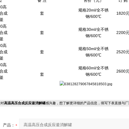
位
备 注
售价（元）
订 购
20高
规格20ml/全不锈
合成
套
1820
钢/600℃
釜
30高
规格30ml/全不锈
合成
套
2200
钢/600℃
釜
50高
规格50ml/全不锈
合成
套
2520
钢/600℃
釜
60高
规格60ml/全不锈
合成
2600
套
钢/600℃
釜
对
高温高压合成反应釜消解罐
感兴趣，想了解更详细的产品信息，填写下表直接与厂
产品：