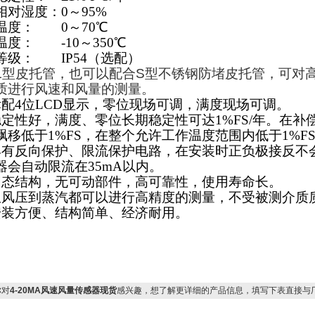
相对湿度：
0
～95%
温度：
0
～70℃
温度：
-10
～350℃
等级：
IP54
（选配）
L型皮托管，也可以配合S型不锈钢防堵皮托管，可对
质进行风速和风量的测量。
配4位LCD显示，零位现场可调，满度现场可调。
定性好，满度、零位长期稳定性可达1%FS/年。在补偿
飘移低于1%FS，在整个允许工作温度范围内低于1%F
具有反向保护、限流保护电路，在安装时正负极接反不
器会自动限流在35mA以内。
固态结构，无可动部件，高可靠性，使用寿命长。
从风压到蒸汽都可以进行高精度的测量，不受被测介质
安装方便、结构简单、经济耐用。
对
4-20MA风速风量传感器现货
感兴趣，想了解更详细的产品信息，填写下表直接与