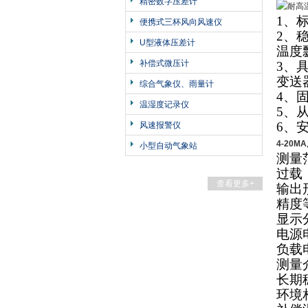
精密数字压差计
1
、标
便携式三杯风向风速仪
2
、稳
U型液体压差计
温度
补偿式微压计
3
、
变送
综合气象仪、雨量计
4
、
温湿度记录仪
5
、
6
、
风速报警仪
4-20
小型自动气象站
测量
过载
查看更多+
输出
精度
显示
电源
负载
测量
长期
环境