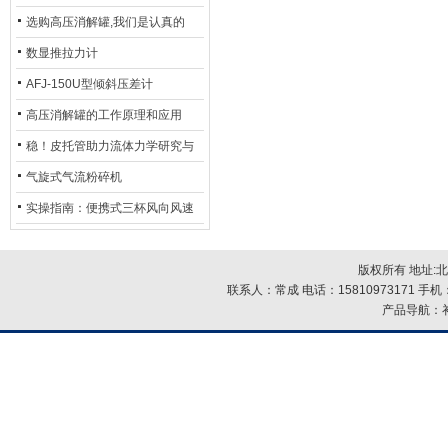
意事项
选购高压消解罐,我们是认真的
数显推拉力计
AFJ-150U型倾斜压差计
高压消解罐的工作原理和应用
稳！皮托管助力流体力学研究与
工程应用
气旋式气流粉碎机
实操指南：便携式三杯风向风速
仪使用步骤 —— 开机校准、数据
读取与存储
版权所有 地址:
联系人：常成 电话：15810973171 手机：
产品导航：