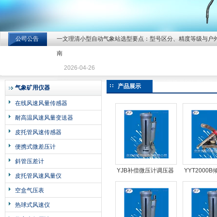
公司公告
一文理清小型自动气象站选型要点：型号区分、精度等级与户
北京北拓仪器设备有限公司
南
2026-04-26
产品展示
气象矿用仪器
在线风速风量传感器
耐高温风速风量变送器
皮托管风速传感器
便携式微差压计
斜管压差计
YJB补偿微压计调压器
YYT2000
皮托管风速风量仪
（压力源）
计1.
空盒气压表
热球式风速仪