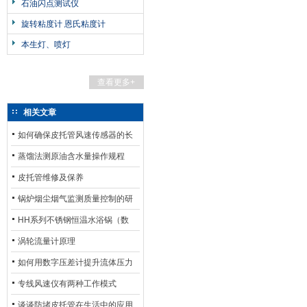
石油闪点测试仪
旋转粘度计 恩氏粘度计
本生灯、喷灯
查看更多+
相关文章
如何确保皮托管风速传感器的长
期准确性和可靠性？
蒸馏法测原油含水量操作规程
皮托管维修及保养
锅炉烟尘烟气监测质量控制的研
究
HH系列不锈钢恒温水浴锅（数
显）
涡轮流量计原理
如何用数字压差计提升流体压力
测量精度？
专线风速仪有两种工作模式
谈谈防堵皮托管在生活中的应用