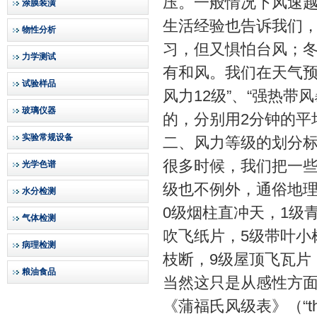
压。一般情况下风速
涂膜装潢
生活经验也告诉我们
物性分析
习，但又惧怕台风；
力学测试
有和风。我们在天气预
试验样品
风力12级”、“强热
玻璃仪器
的，分别用2分钟的平
实验常规设备
二、风力等级的划分
很多时候，我们把一
光学色谱
级也不例外，通俗地理
水分检测
0级烟柱直冲天，1级青
气体检测
吹飞纸片，5级带叶小
病理检测
枝断，9级屋顶飞瓦片；
粮油食品
当然这只是从感性方
《蒲福氏风级表》（“the B