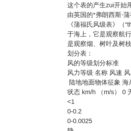
这个表的产生zui开
由英国的*弗朗西斯·蒲福（Ad
《蒲福氏风级表》（“the
于海上，它是观察航
是观察烟、树叶及树
划分表：
风的等级划分标准
风力等级 名称 风速 风压W
陆地地面物体征象 海
状态 km/h （m/s） 0
<1
0-0.2
0-0.0025
静