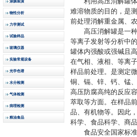
利用高压消解罐体内
涂膜装潢
难溶物质的目的，是
物性分析
前处理消解重金属、
力学测试
高压消解罐是一种能
试验样品
等离子发射等分析中
玻璃仪器
罐体内强酸或强碱且
实验常规设备
在气相、液相、等离
样品前处理。是测定
光学色谱
铜、镉、锌、钙、锰
水分检测
高压防腐高纯的反应
气体检测
萃取等方面。在样品
病理检测
品、有机物等。因此
粮油食品
科学、食品科学、商
食品安全国家标准-