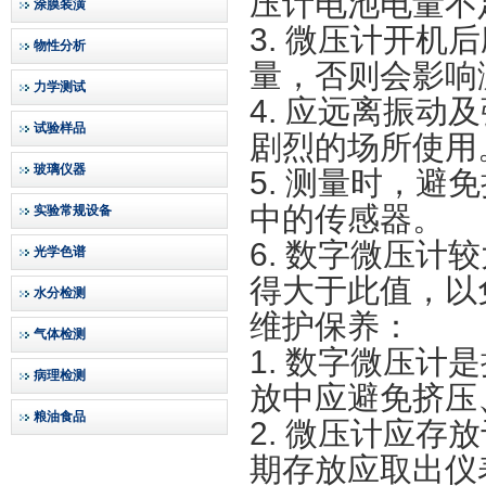
压计电池电量不
涂膜装潢
3. 微压计开机
物性分析
量，否则会影响
力学测试
4. 应远离振
试验样品
剧烈的场所使用
玻璃仪器
5. 测量时，
中的传感器。
实验常规设备
6.
数字微压计
较
光学色谱
得大于此值，以
水分检测
维护保养：
气体检测
1.
数字微压计
是
病理检测
放中应避免挤压
粮油食品
2. 微压计应
期存放应取出仪