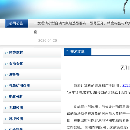
公司公告
一文理清小型自动气象站选型要点：型号区分、精度等级与户
北京北拓仪器设备有限公司
南
2026-04-26
技术文章
箱类器材
石油石化
Z
皮托管
气象矿用仪器
随着计算机的普及和广泛应用，
ZJ
*逐年猛增;带有USB接口的无纸ZJ1
电化分析
食品储运的应用，当长途运输或者海运
无损检测
议的做法就是在发货的时候放入货舱中一
环境检测
据，在取出时可以容易地利用电脑察看图
立即知晓。 博物馆的应用，这是温湿度
生命科学