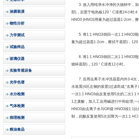
3. 放入用纯净水冲净的大烧杯中，加王
涂膜装潢
部)，后置于电热板120 ° C浸煮24小
HNO3 (HNO3用量为超过器皿1-2cm，擦
物性分析
5. 将1:1 HNO3倒回一次1:1 HN
力学测试
量为超过器皿1-2cm，擦拭干底部)，120 
试验样品
6. 将1:1 HNO3倒回二次1:1 HN
玻璃仪器
烧杯底部)，120 ° C浸煮12小时。
实验常规设备
7. 后用去离子水冲洗器皿内外3-4次
光学色谱
水装置(4区左侧的装置)过滤而成;“去离子
水分检测
一次1:1 HNO3由反复使用5次的二次1:1
1之废酸，加入工业用碱进行中和处理;一次1
气体检测
HNO3由去离子水与GR级 HNO3按1:1比
制，此酸反复使用5次后降为一次1:1 HC
病理检测
粮油食品