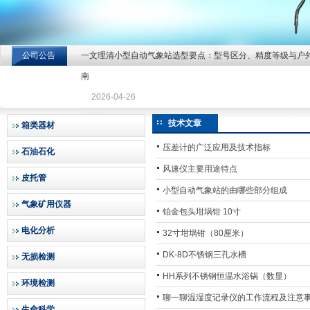
公司公告
一文理清小型自动气象站选型要点：型号区分、精度等级与户
北京北拓仪器设备有限公司
南
2026-04-26
技术文章
箱类器材
压差计的广泛应用及技术指标
石油石化
风速仪主要用途特点
皮托管
小型自动气象站的由哪些部分组成
气象矿用仪器
铂金包头坩埚钳 10寸
电化分析
32寸坩埚钳（80厘米）
DK-8D不锈钢三孔水槽
无损检测
HH系列不锈钢恒温水浴锅（数显）
环境检测
聊一聊温湿度记录仪的工作流程及注意
生命科学