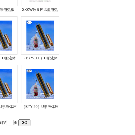
4铸铁电热板
SXKW数显控温型电热
套
0）U形液体
（BYY-100）U形液体
计
压差计
）U形液体压
（BYY-20）U形液体压
计
差计
到第
页