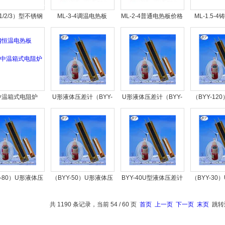
1/2/3）型不锈钢
ML-3-4调温电热板
ML-2-4普通电热板价格
ML-1.5-
恒温电热板
中温箱式电阻炉
U形液体压差计（BYY-
U形液体压差计（BYY-
（BYY-12
200）
160）
压差
Y-80）U形液体压
（BYY-50）U形液体压
BYY-40U型液体压差计
（BYY-30
差计
差计
价格
差
共 1190 条记录，当前 54 / 60 页
首页
上一页
下一页
末页
跳转