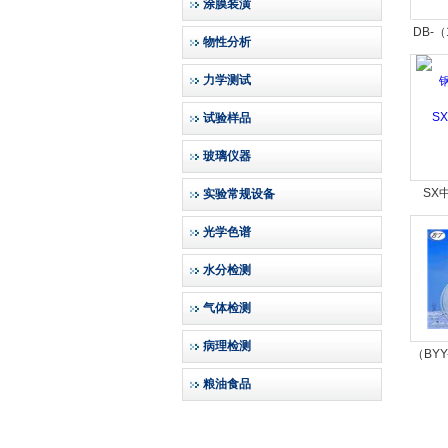
涂膜装潢
DB-（
物性分析
力学测试
试验样品
玻璃仪器
SX
实验常规设备
光学色谱
水分检测
气体检测
病理检测
（BY
粮油食品