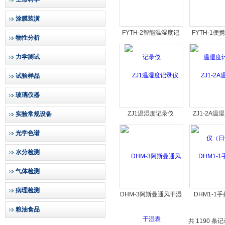
涂膜装潢
FYTH-2智能温湿度记
FYTH-1
物性分析
录仪
湿度计
力学测试
试验样品
玻璃仪器
ZJ1温湿度记录仪
ZJ1-2A
实验常规设备
（日
光学色谱
水分检测
气体检测
病理检测
DHM-3阿斯曼通风干湿
DHM1-1
表
粮油食品
共 1190 条记