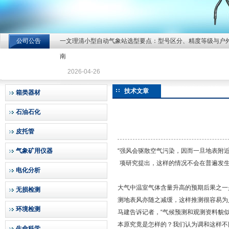
公司公告
一文理清小型自动气象站选型要点：型号区分、精度等级与户
北京北拓仪器设备有限公司
南
2026-04-26
技术文章
箱类器材
石油石化
皮托管
气象矿用仪器
“强风会驱散空气污染，因而一旦地表附
项研究提出，这样的情况不会在普遍发
电化分析
大气中温室气体含量升高的预期后果之一
无损检测
测地表风亦随之减缓，这样推测很容易为
环境检测
马建告诉记者，“气候预测和观测资料貌
本原究竟是怎样的？我们认为调和这样不
生命科学