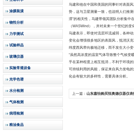
马建和他在中国和美国的同事针对表面风
涂膜装潢
势，这与卫星测量一致，也说明人们推测
滞”的相关性，马建带领其团队分析集中在1
物性分析
（WASWind），并对未来一个世纪的
马建表示，即使对流层环流减弱，各种动
力学测试
变化会增强很多地区的表面风，抵消沃克
试验样品
纬度西风带向极地迁移，而不发生大小变
“虽然高浓度的温室气体导致整个气候变
玻璃仪器
乎在某种程度上相互抵消，不利于环境的
实验常规设备
可持续利用的风能，保证来自风力发电的
化会有较大的多样性，需要具体分析。
光学色谱
水分检测
上一篇：
山东嘉怡购买恒奥德仪器仪表
气体检测
病理检测
粮油食品