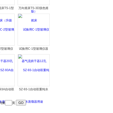
床TS-1型
万向摇床TS-3D脱色摇
升级版）
床
2型玻璃仪
试验用C-1型玻璃仪器
器20孔
气流烘干器12孔
93A自动双
SZ-93-1自动双重纯水
蒸馏器
蒸馏器用途
到第
页