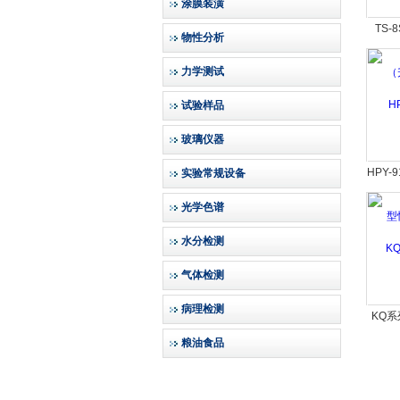
涂膜装潢
TS
物性分析
（
力学测试
试验样品
玻璃仪器
HPY-9
实验常规设备
光学色谱
水分检测
气体检测
病理检测
KQ
粮油食品