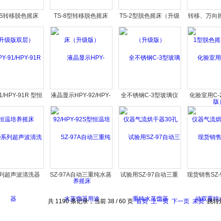
-8S转移脱色摇床
TS-8型转移脱色摇床
TS-2型脱色摇床（升级
转移、万向摇
升级版双层）
（升级版）
版）
脱色摇床（
1/HPY-91R 型恒
液晶显示HPY-92/HPY-
全不锈钢C-3型玻璃仪
化验室用C-
温培养摇床
92S型恒温培养摇床
器气流烘干器30孔
器气流烘干
系列超声波清洗器
SZ-97A自动三重纯水蒸
试验用SZ-97自动三重
现货销售SZ-
馏器用途
纯水蒸馏器
重纯水
共 1190 条记录，当前 38 / 60 页
首页
上一页
下一页
末页
跳转